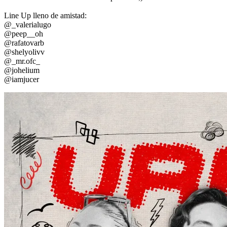
Line Up lleno de amistad:
@_valerialugo
@peep__oh
@rafatovarb
@shelyolivv
@_mr.ofc_
@johelium
@iamjucer