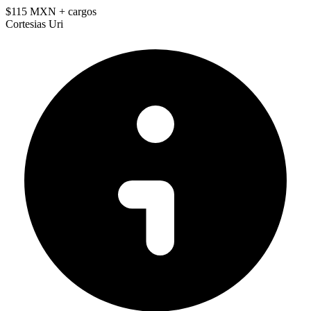
$115 MXN
+ cargos
Cortesias Uri