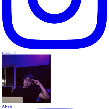
andoni.th
Alvear