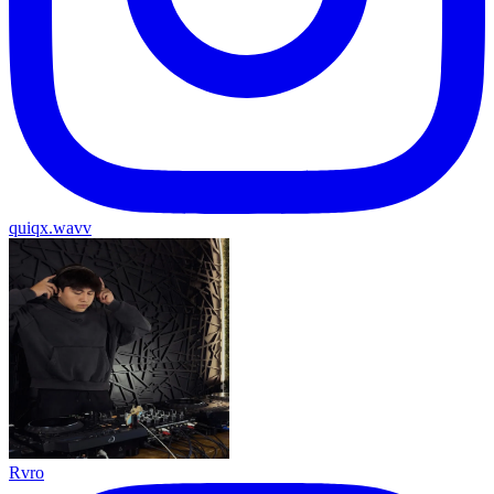
quiqx.wavv
Rvro