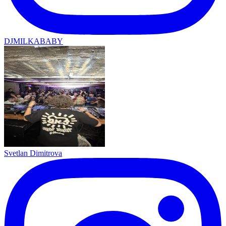
DJMILKABABY
Svetlan Dimitrova