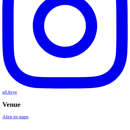
afi.livve
Venue
Abrir en maps