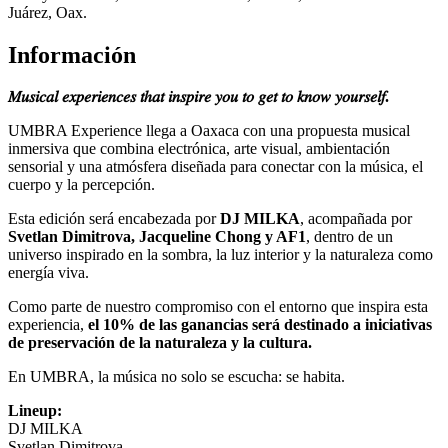
Juárez, Oax.
Información
𝑀𝑢𝑠𝑖𝑐𝑎𝑙 𝑒𝑥𝑝𝑒𝑟𝑖𝑒𝑛𝑐𝑒𝑠 𝑡ℎ𝑎𝑡 𝑖𝑛𝑠𝑝𝑖𝑟𝑒 𝑦𝑜𝑢 𝑡𝑜 𝑔𝑒𝑡 𝑡𝑜 𝑘𝑛𝑜𝑤 𝑦𝑜𝑢𝑟𝑠𝑒𝑙𝑓.
UMBRA Experience llega a Oaxaca con una propuesta musical
inmersiva que combina electrónica, arte visual, ambientación
sensorial y una atmósfera diseñada para conectar con la música, el
cuerpo y la percepción.
Esta edición será encabezada por
DJ MILKA
, acompañada por
Svetlan Dimitrova, Jacqueline Chong y AF1
, dentro de un
universo inspirado en la sombra, la luz interior y la naturaleza como
energía viva.
Como parte de nuestro compromiso con el entorno que inspira esta
experiencia,
el 10% de las ganancias será destinado a iniciativas
de preservación de la naturaleza y la cultura.
En UMBRA, la música no solo se escucha: se habita.
Lineup:
DJ MILKA
Svetlan Dimitrova