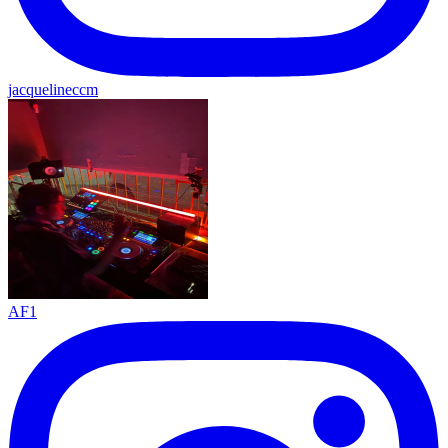
jacquelineccm
AF1